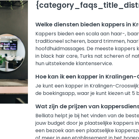
{category_faqs_title_distr
Welke diensten bieden kappers in 
Kappers bieden een scala aan haar-, baard
traditioneel scheren, baard trimmen, haar
hoofdhuidmassages. De meeste kappers kni
in black hair care, Turks nat scheren of 
hun uitstekende klantenservice.
Hoe kan ik een kapper in Kralingen
Je kunt een kapper in Kralingen-Crooswijk
de boekingsapp, waar je kunt kiezen uit 5
Wat zijn de prijzen van kappersdie
Belliata helpt je bij het vinden van de be
jouw budget door je plaatselijke kappers in
een bezoek aan een plaatselijke kapperszaa
of meer in een etablissement in het hoger