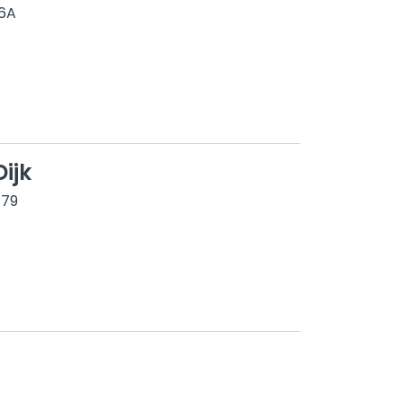
96A
ijk
 79