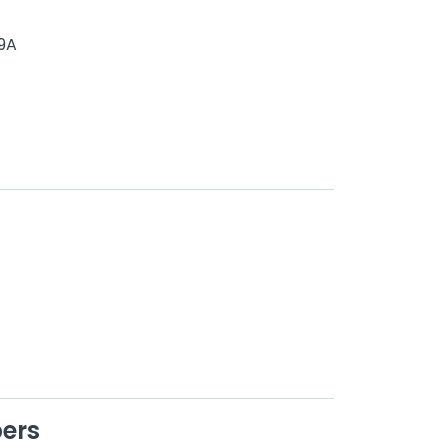
39A
ers