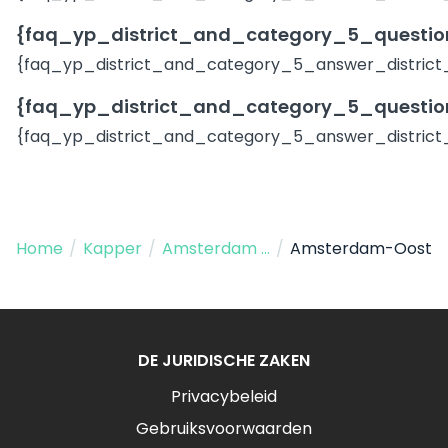
{faq_yp_district_and_category_5_question
{faq_yp_district_and_category_5_answer_district
{faq_yp_district_and_category_5_question
{faq_yp_district_and_category_5_answer_district
Home
/
Kapper
/
Amsterdam NY
/
Amsterdam-Oost
DE JURIDISCHE ZAKEN
Privacybeleid
Gebruiksvoorwaarden