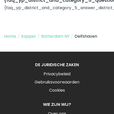
{faq_yp_district_and_category_5_question
{faq_yp_district_and_category_5_answer_district
Home
/
Kapper
/
Rotterdam NY
/
Delfshaven
DE JURIDISCHE ZAKEN
Privacybeleid
Gebruiksvoorwaarden
Cookies
WIE ZIJN WIJ?
Over ons