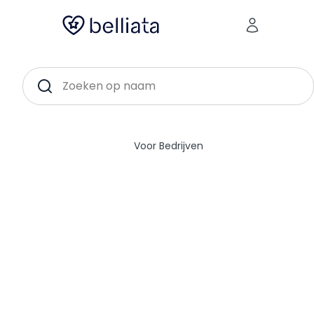
FÖHNBAR {LOCATION-17409}
Zoeken op naam
Voor Bedrijven
Kaart weergeven
Föhnbar {location-17409}