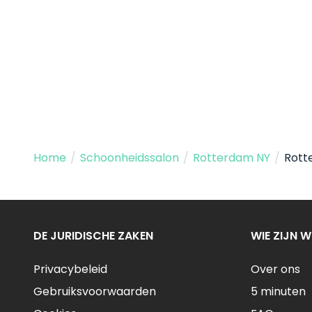
Home
/
Schoonheidssalon
/
Rotterdam NY
/
Rott
DE JURIDISCHE ZAKEN
WIE ZIJN W
Privacybeleid
Over ons
Gebruiksvoorwaarden
5 minuten