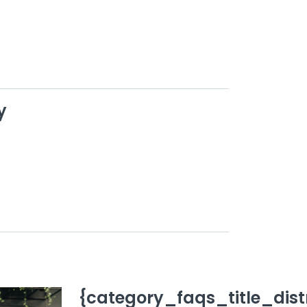
y
{category_faqs_title_distr