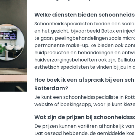
Welke diensten bieden schoonheid
Schoonheidsspecialisten bieden een scala 
en het gezicht, bijvoorbeeld Botox en inject
te gaan, peelingbehandelingen zoals micr
permanente make-up. Ze bieden ook consul
huidproducten en behandelingen en ontwi
huidverzorgingsbehoeften ook zijn, Bellia
esthetisch specialisten te vinden bij jou in 
Hoe boek ik een afspraak bij een s
Rotterdam?
Je kunt een schoonheidsspecialiste in Ro
website of boekingsapp, waar je kunt kieze
Wat zijn de prijzen bij schoonheid
De prijzen kunnen variëren afhankelijk van
Dat gezegd hebbende, de gemiddelde koste