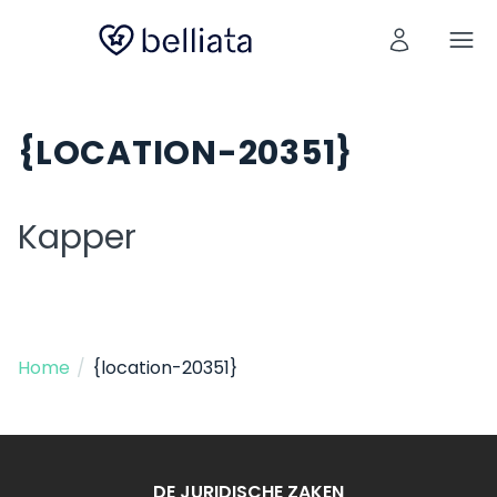
{LOCATION-20351}
Kapper
Home
/
{location-20351}
DE JURIDISCHE ZAKEN