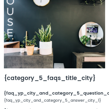
{category_5_faqs_title_city}
{faq_yp_city_and_category_5_question_c
{faq_yp_city_and_category_5_answer_city_1}