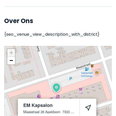
Over Ons
{seo_venue_view_description_with_district}
+
−
EM Kapsalon
Maasstraat 26
Apeldoorn
7333 JH