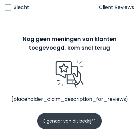
Slecht
Client Reviews
Nog geen meningen van klanten
toegevoegd, kom snel terug
{placeholder_claim_description_for_reviews}
Eigenaar van dit bedrijf?