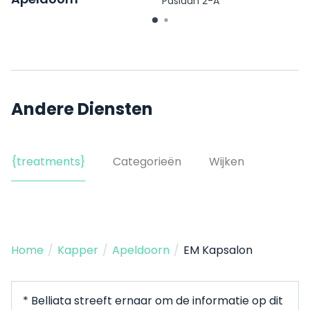
Paslaan 2-A
Musketiersveld 7
Andere Diensten
{treatments}
Categorieën
Wijken
Home
/
Kapper
/
Apeldoorn
/
EM Kapsalon
* Belliata streeft ernaar om de informatie op dit