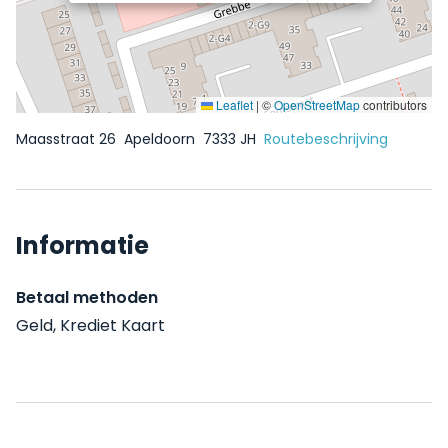
Leaflet
|
©
OpenStreetMap
contributors
Maasstraat 26
Apeldoorn
7333 JH
Routebeschrijving
Informatie
Betaal methoden
Geld, Krediet Kaart