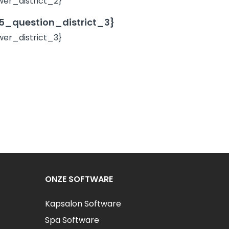
er_district_2}
_question_district_3}
er_district_3}
ONZE SOFTWARE
Kapsalon Software
Spa Software