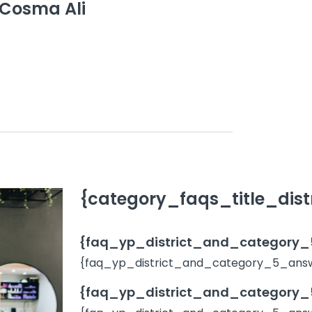
Cosma Ali
{category_faqs_title_distr
{faq_yp_district_and_category_5
{faq_yp_district_and_category_5_answe
{faq_yp_district_and_category_5