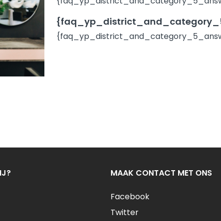
{faq_yp_district_and_category_5_answ
{faq_yp_district_and_category_5
{faq_yp_district_and_category_5_answ
IJ?
MAAK CONTACT MET ONS
Facebook
Twitter