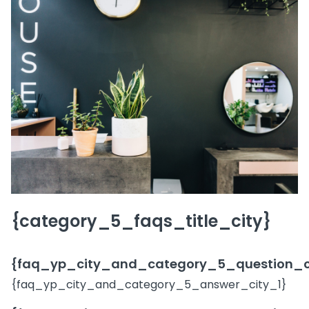
{category_5_faqs_title_city}
{faq_yp_city_and_category_5_question_c
{faq_yp_city_and_category_5_answer_city_1}