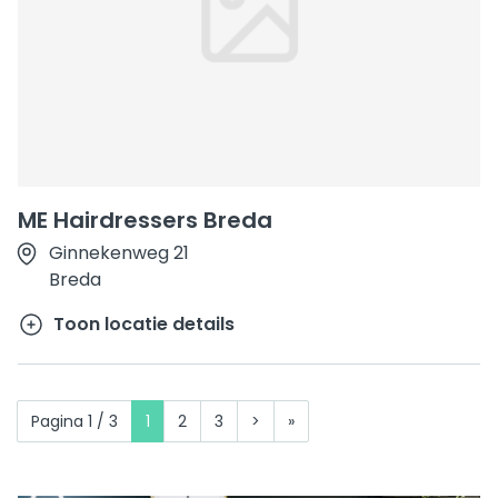
ME Hairdressers Breda
Ginnekenweg 21
Breda
Toon locatie details
Pagina 1 / 3
1
2
3
>
»