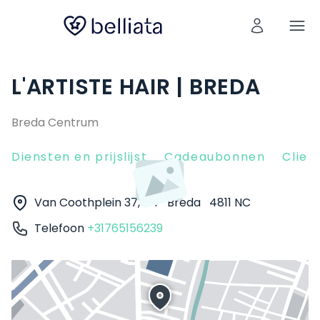
L'ARTISTE HAIR | BREDA
Breda Centrum
Diensten en prijslijst
Cadeaubonnen
Clien
Van Coothplein 37, A4
Breda
4811 NC
Telefoon
+31765156239