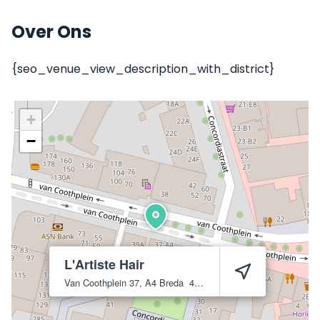
Over Ons
{seo_venue_view_description_with_district}
+
−
L'Artiste Hair
Van Coothplein 37, A4
Breda
4811 NC