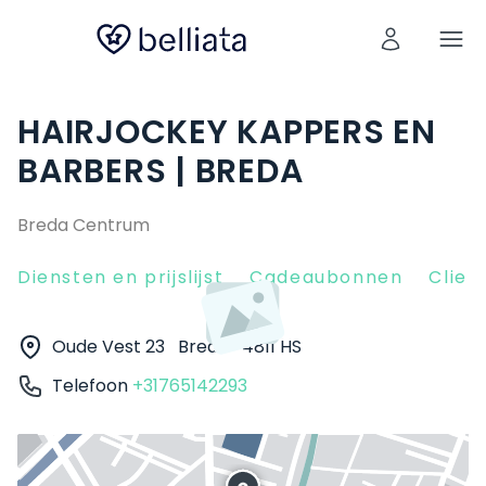
HAIRJOCKEY KAPPERS EN
BARBERS | BREDA
Breda Centrum
Diensten en prijslijst
Cadeaubonnen
Clien
Oude Vest 23
Breda
4811 HS
Telefoon
+31765142293