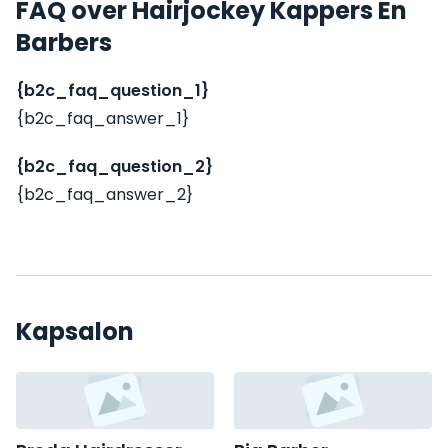
FAQ over Hairjockey Kappers En
Barbers
{b2c_faq_question_1}
{b2c_faq_answer_1}
{b2c_faq_question_2}
{b2c_faq_answer_2}
Kapsalon