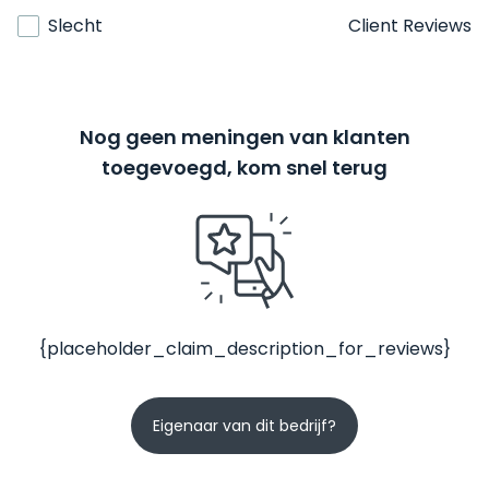
Slecht
Client Reviews
Nog geen meningen van klanten
toegevoegd, kom snel terug
{placeholder_claim_description_for_reviews}
Eigenaar van dit bedrijf?