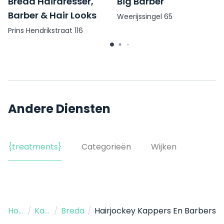
Breda Hairdresser,
Big Barber
Barber & Hair Looks
Weerijssingel 65
Prins Hendrikstraat 116
Andere Diensten
{treatments}
Categorieën
Wijken
Home
/
Kapper
/
Breda
/
Hairjockey Kappers En Barbers