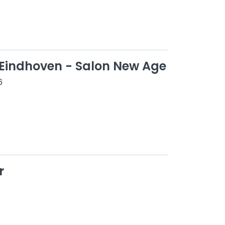
 Eindhoven - Salon New Age
6
r