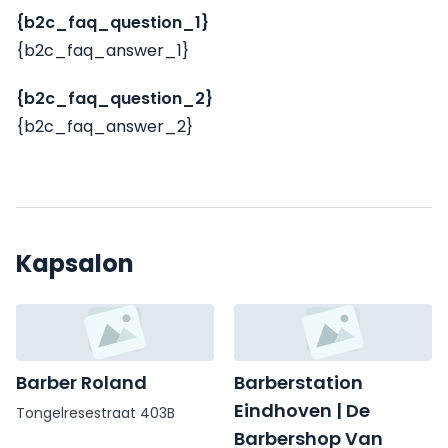
{b2c_faq_question_1}
{b2c_faq_answer_1}
{b2c_faq_question_2}
{b2c_faq_answer_2}
Kapsalon
Barber Roland
Barberstation
Eindhoven | De
Tongelresestraat 403B
Barbershop Van