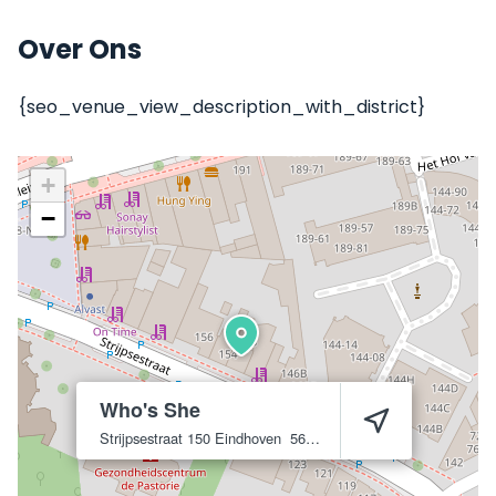
Over Ons
{seo_venue_view_description_with_district}
+
−
Who's She
Strijpsestraat 150
Eindhoven
5616 GT