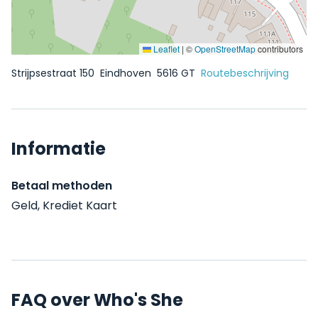
Leaflet
|
©
OpenStreetMap
contributors
Strijpsestraat 150
Eindhoven
5616 GT
Routebeschrijving
Informatie
Betaal methoden
Geld, Krediet Kaart
FAQ over Who's She