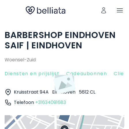
BARBERSHOP EINDHOVEN
SAIF | EINDHOVEN
Woensel-Zuid
Diensten en prijslijst
Cadeaubonnen
Clien
Kruisstraat 94A
Eindhoven
5612 CL
Telefoon
+31634091683