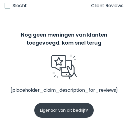
Slecht
Client Reviews
Nog geen meningen van klanten
toegevoegd, kom snel terug
{placeholder_claim_description_for_reviews}
Eigenaar van dit bedrijf?