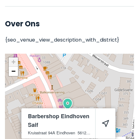
Over Ons
{seo_venue_view_description_with_district}
+
−
Barbershop Eindhoven
Saif
Kruisstraat 94A
Eindhoven
5612 CL