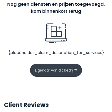
Nog geen diensten en prijzen toegevoegd,
kom binnenkort terug
{placeholder_claim_description_for_services}
Eigenaar van dit bedrijf?
Client Reviews