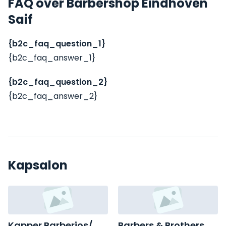
FAQ over Barbershop Eindhoven
Saif
{b2c_faq_question_1}
{b2c_faq_answer_1}
{b2c_faq_question_2}
{b2c_faq_answer_2}
Kapsalon
Kapper Barberios/
Barbers & Brothers