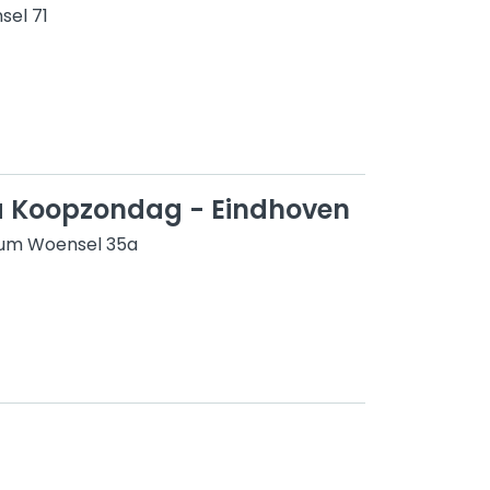
el 71
a ️Koopzondag - Eindhoven
rum Woensel 35a