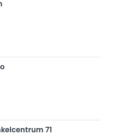
n
io
nkelcentrum 71