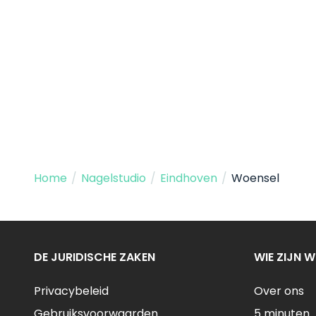
Home
/
Nagelstudio
/
Eindhoven
/
Woensel
DE JURIDISCHE ZAKEN
WIE ZIJN W
Privacybeleid
Over ons
Gebruiksvoorwaarden
5 minuten