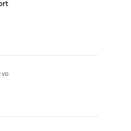
ort
2 VD