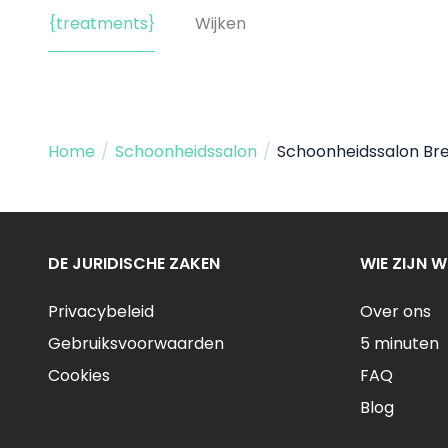
{treatments}
Wijken
Home
/
Schoonheidssalon
/
Schoonheidssalon Br
DE JURIDISCHE ZAKEN
WIE ZIJN W
Privacybeleid
Over ons
Gebruiksvoorwaarden
5 minuten
Cookies
FAQ
Blog