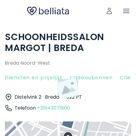
SCHOONHEIDSSALON
MARGOT | BREDA
Breda Noord-West
Diensten en prijslijst
Cadeaubonnen
Clien
Distelvink 2
Breda
4822 PT
Telefoon
+31643071800