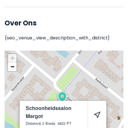
Over Ons
{seo_venue_view_description_with_district}
+
−
Schoonheidssalon
Margot
Distelvink 2
Breda
4822 PT