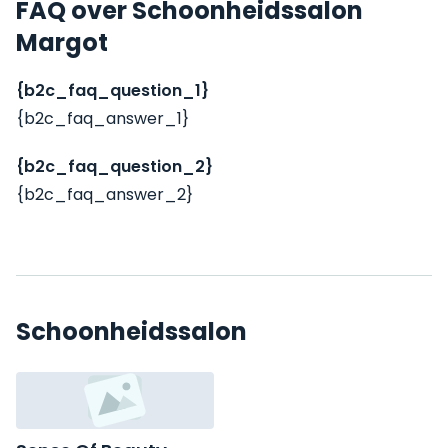
FAQ over Schoonheidssalon
Margot
{b2c_faq_question_1}
{b2c_faq_answer_1}
{b2c_faq_question_2}
{b2c_faq_answer_2}
Schoonheidssalon