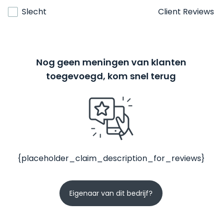
Slecht
Client Reviews
Nog geen meningen van klanten
toegevoegd, kom snel terug
{placeholder_claim_description_for_reviews}
Eigenaar van dit bedrijf?