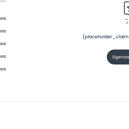
ews
ews
{placeholder_claim
ews
ews
Eigenaar
ews