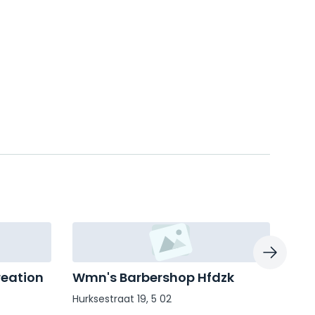
reation
Wmn's Barbershop Hfdzk
Bar
Hurksestraat 19, 5 02
Tong