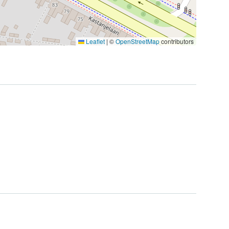
Leaflet
|
©
OpenStreetMap
contributors