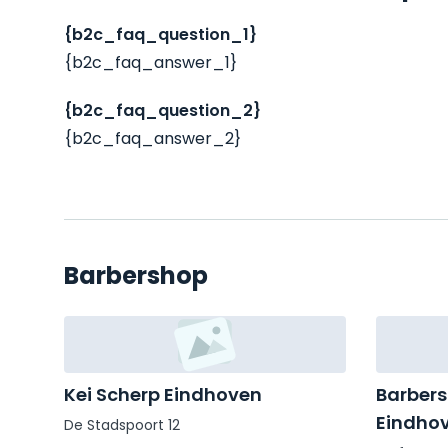
{b2c_faq_question_1}
{b2c_faq_answer_1}
{b2c_faq_question_2}
{b2c_faq_answer_2}
Barbershop
Kei Scherp Eindhoven
Barbers
Eindho
De Stadspoort 12