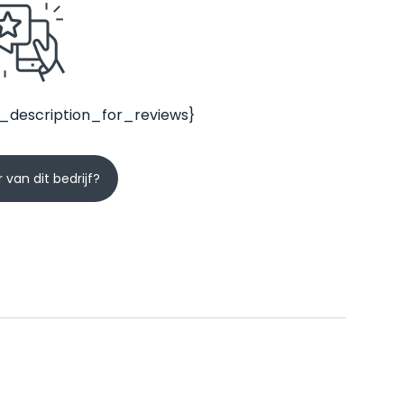
_description_for_reviews}
 van dit bedrijf?