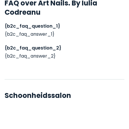
FAQ over Art Nails. By Iulia
Codreanu
{b2c_faq_question_1}
{b2c_faq_answer_1}
{b2c_faq_question_2}
{b2c_faq_answer_2}
Schoonheidssalon