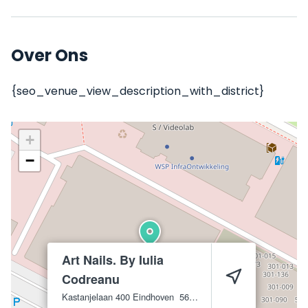
Over Ons
{seo_venue_view_description_with_district}
+
−
Art Nails. By Iulia
Codreanu
Kastanjelaan 400
Eindhoven
5616 LZ