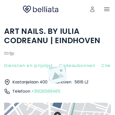
ART NAILS. BY IULIA
CODREANU | EINDHOVEN
Strijp
Diensten en prijslijst
Cadeaubonnen
Clien
Kastanjelaan 400
Eindhoven
5616 LZ
Telefoon
+31626589485