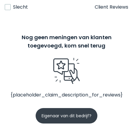
Slecht
Client Reviews
Nog geen meningen van klanten
toegevoegd, kom snel terug
{placeholder_claim_description_for_reviews}
Eigenaar van dit bedrijf?