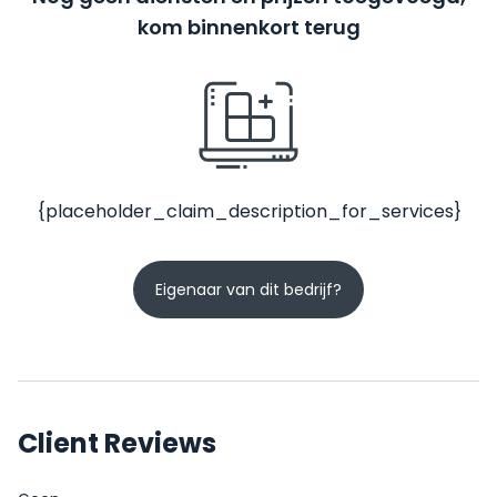
kom binnenkort terug
{placeholder_claim_description_for_services}
Eigenaar van dit bedrijf?
Client Reviews