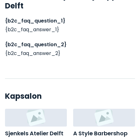
Delft
{b2c_faq_question_1}
{b2c_faq_answer_1}
{b2c_faq_question_2}
{b2c_faq_answer_2}
Kapsalon
Sjenkels Atelier Delft
A Style Barbershop