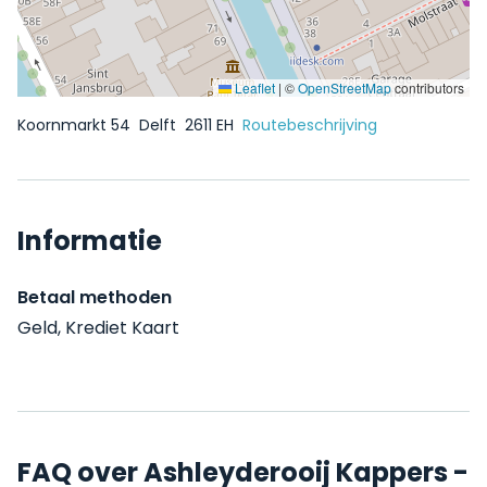
Leaflet
|
©
OpenStreetMap
contributors
Koornmarkt 54
Delft
2611 EH
Routebeschrijving
Informatie
Betaal methoden
Geld, Krediet Kaart
FAQ over Ashleyderooij Kappers -