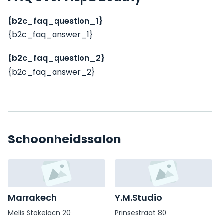
{b2c_faq_question_1}
{b2c_faq_answer_1}
{b2c_faq_question_2}
{b2c_faq_answer_2}
Schoonheidssalon
Marrakech
Y.M.Studio
Melis Stokelaan 20
Prinsestraat 80