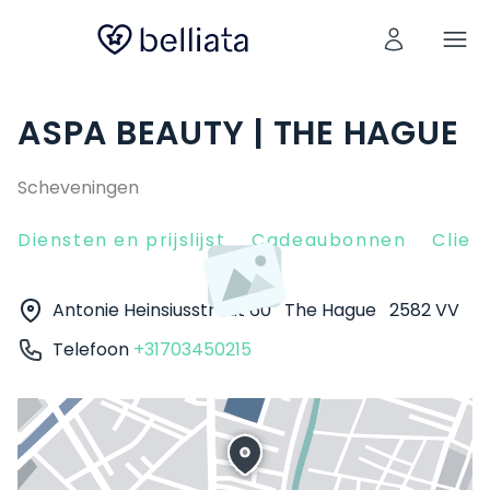
ASPA BEAUTY | THE HAGUE
Scheveningen
Diensten en prijslijst
Cadeaubonnen
Clien
Antonie Heinsiusstraat 60
The Hague
2582 VV
Telefoon
+31703450215