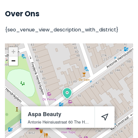
Over Ons
{seo_venue_view_description_with_district}
+
−
Aspa Beauty
Antonie Heinsiusstraat 60
The Hague
2582 VV