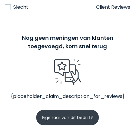
Slecht
Client Reviews
Nog geen meningen van klanten
toegevoegd, kom snel terug
{placeholder_claim_description_for_reviews}
Eigenaar van dit bedrijf?