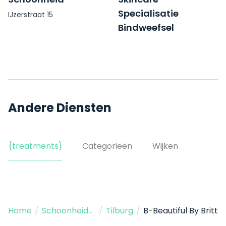
Specialisatie
IJzerstraat 15
Bindweefsel
Massage
Clercxstraat 42
Andere Diensten
{treatments}
Categorieën
Wijken
Home
/
Schoonheidssalon
/
Tilburg
/
B-Beautiful By Britt