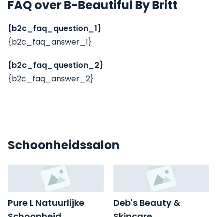
FAQ over B-Beautiful By Britt
{b2c_faq_question_1}
{b2c_faq_answer_1}
{b2c_faq_question_2}
{b2c_faq_answer_2}
Schoonheidssalon
Pure L Natuurlijke
Deb's Beauty &
Schoonheid
Skincare