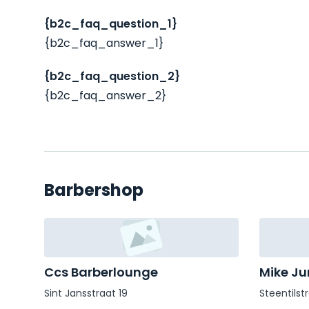
{b2c_faq_question_1}
{b2c_faq_answer_1}
{b2c_faq_question_2}
{b2c_faq_answer_2}
Barbershop
Ccs Barberlounge
Mike Ju
Sint Jansstraat 19
Steentilst