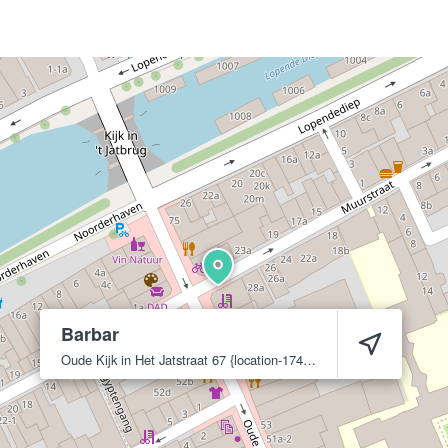
Barbar
Oude Kijk in Het Jatstraat 67
{location-17409}
9712 EE