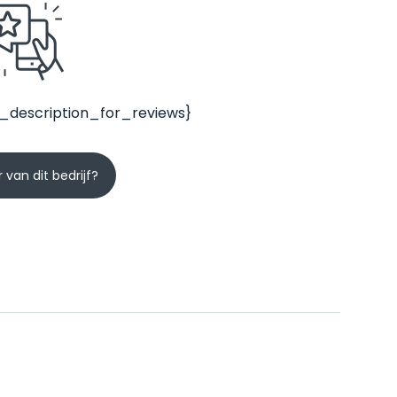
_description_for_reviews}
 van dit bedrijf?