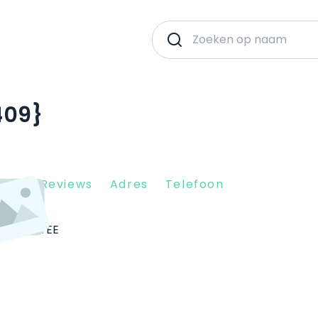
409}
Client Reviews
Adres
Telefoon
09}
9712 EE