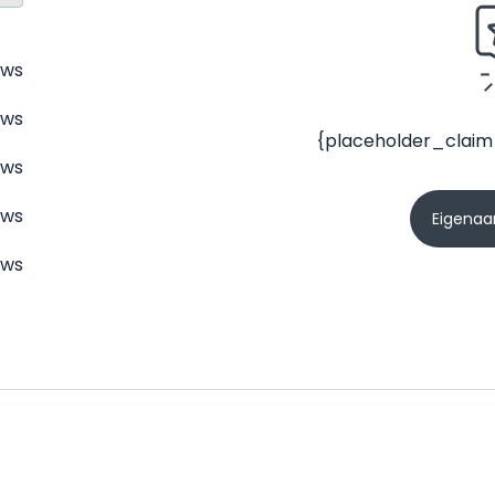
ews
ews
{placeholder_claim
ews
ews
Eigenaar
ews