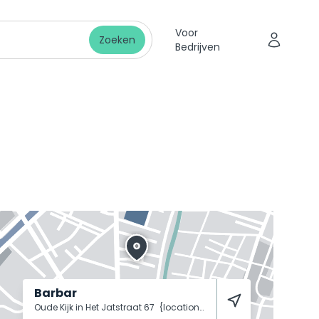
Voor
Zoeken
Bedrijven
Barbar
Oude Kijk in Het Jatstraat 67
{location-17409}
9712 EE