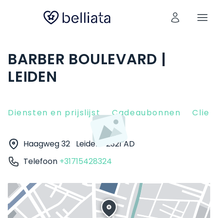
BARBER BOULEVARD |
LEIDEN
Diensten en prijslijst
Cadeaubonnen
Clien
Haagweg 32
Leiden
2321 AD
Telefoon
+31715428324