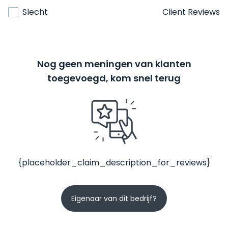
Slecht
Client Reviews
Nog geen meningen van klanten
toegevoegd, kom snel terug
{placeholder_claim_description_for_reviews}
Eigenaar van dit bedrijf?