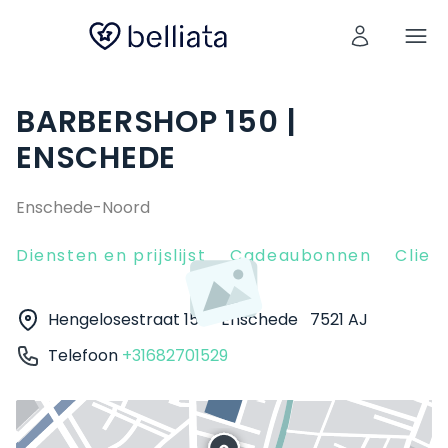
BARBERSHOP 150 |
ENSCHEDE
Enschede-Noord
Diensten en prijslijst
Cadeaubonnen
Clien
Hengelosestraat 150
Enschede
7521 AJ
Telefoon
+31682701529