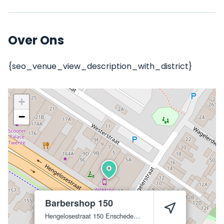
Over Ons
{seo_venue_view_description_with_district}
+
−
Barbershop 150
Hengelosestraat 150
Enschede
7521 AJ