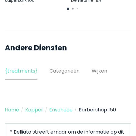
Kuipersdijk 106
De Heurne 19A
Andere Diensten
{treatments}
Categorieën
Wijken
Home
/
Kapper
/
Enschede
/
Barbershop 150
* Belliata streeft ernaar om de informatie op dit