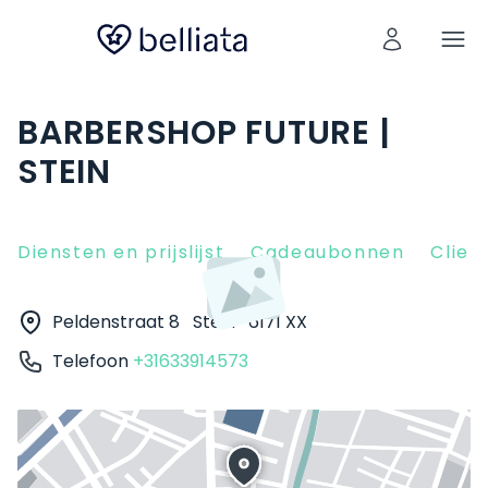
BARBERSHOP FUTURE |
STEIN
Diensten en prijslijst
Cadeaubonnen
Clien
Peldenstraat 8
Stein
6171 XX
Telefoon
+31633914573