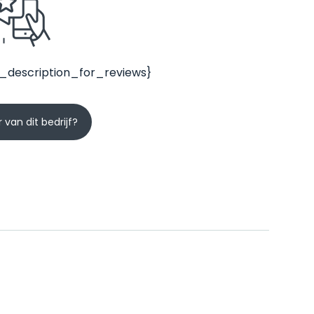
_description_for_reviews}
 van dit bedrijf?