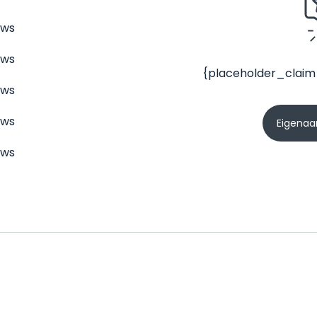
ews
ews
{placeholder_claim
ews
ews
Eigenaar
ews