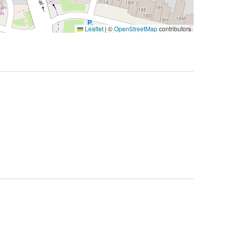
Leaflet
|
©
OpenStreetMap
contributors