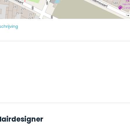
chrijving
Hairdesigner