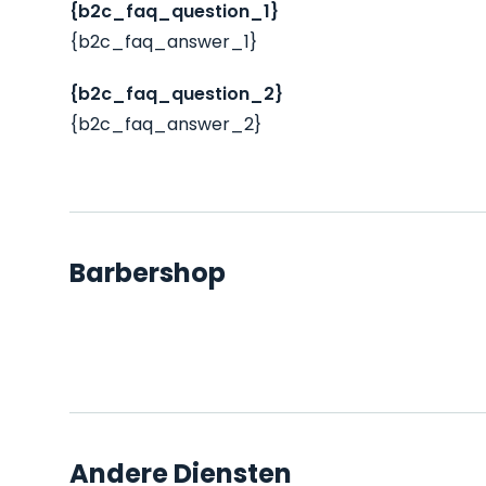
{b2c_faq_question_1}
{b2c_faq_answer_1}
{b2c_faq_question_2}
{b2c_faq_answer_2}
Barbershop
Andere Diensten