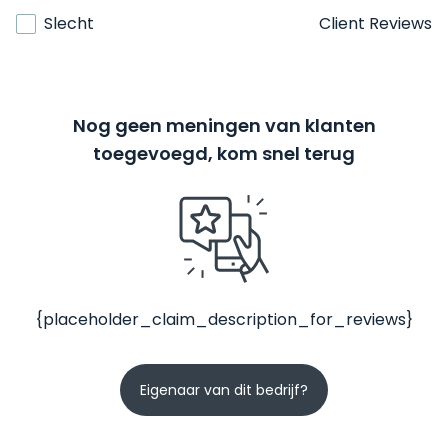
Slecht
Client Reviews
Nog geen meningen van klanten
toegevoegd, kom snel terug
{placeholder_claim_description_for_reviews}
Eigenaar van dit bedrijf?