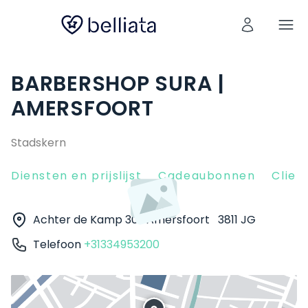
BARBERSHOP SURA |
AMERSFOORT
Stadskern
Diensten en prijslijst
Cadeaubonnen
Clien
Achter de Kamp 30
Amersfoort
3811 JG
Telefoon
+31334953200