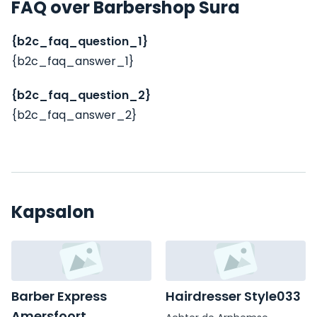
FAQ over Barbershop Sura
{b2c_faq_question_1}
{b2c_faq_answer_1}
{b2c_faq_question_2}
{b2c_faq_answer_2}
Kapsalon
Barber Express
Hairdresser Style033
Amersfoort