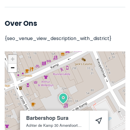
Over Ons
{seo_venue_view_description_with_district}
+
−
Barbershop Sura
Achter de Kamp 30
Amersfoort
3811 JG