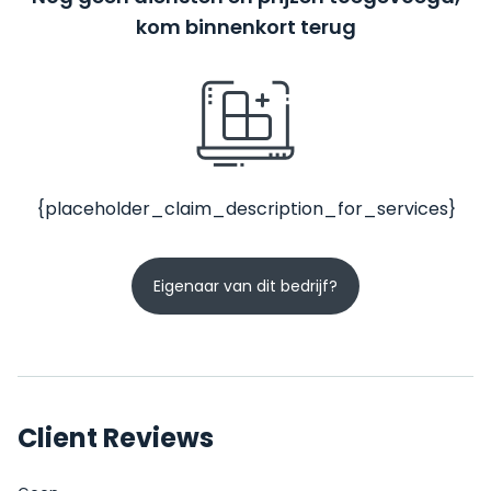
kom binnenkort terug
{placeholder_claim_description_for_services}
Eigenaar van dit bedrijf?
Client Reviews