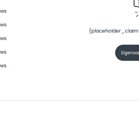
ews
ews
{placeholder_claim
ews
ews
Eigenaar
ews