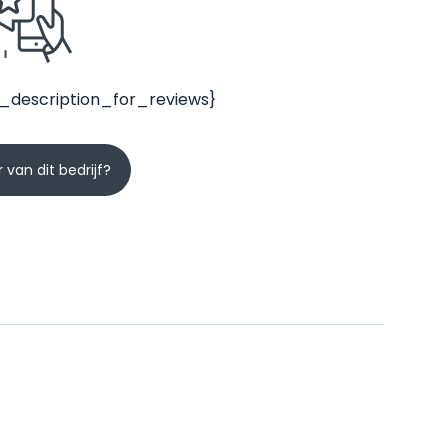
_description_for_reviews}
 van dit bedrijf?