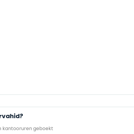
ervahid?
en kantooruren geboekt