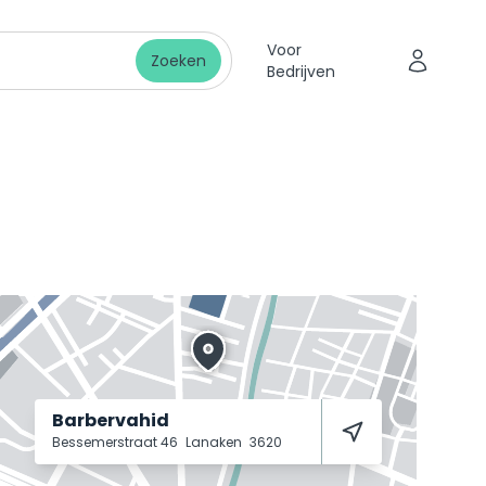
Voor
Zoeken
Bedrijven
Barbervahid
Bessemerstraat 46
Lanaken
3620