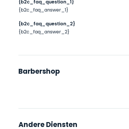
{b2c_faq_question_1}
{b2c_faq_answer_1}
{b2c_faq_question_2}
{b2c_faq_answer_2}
Barbershop
Andere Diensten