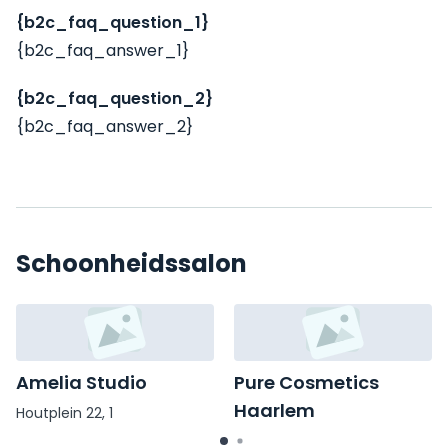
{b2c_faq_question_1}
{b2c_faq_answer_1}
{b2c_faq_question_2}
{b2c_faq_answer_2}
Schoonheidssalon
Amelia Studio
Pure Cosmetics
Haarlem
Houtplein 22, 1
Raaks 26