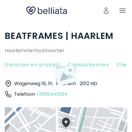
BEATFRAMES | HAARLEM
Haarlemmerhoutkwartier
Diensten en prijslijst
Cadeaubonnen
Clien
Wagenweg 16, 1h
Haarlem
2012 ND
Telefoon
+31610445184