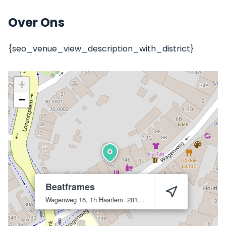
Over Ons
{seo_venue_view_description_with_district}
+
−
Beatframes
Wagenweg 16, 1h
Haarlem
2012 ND