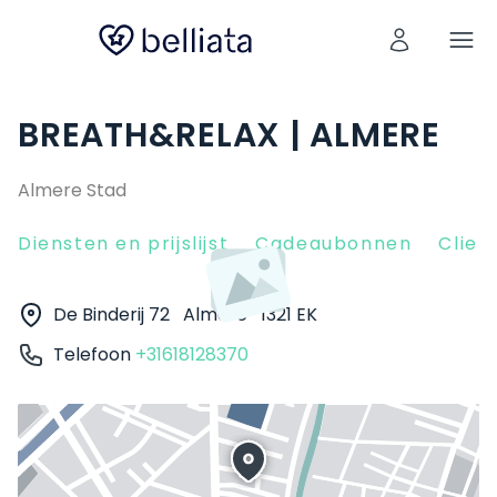
BREATH&RELAX | ALMERE
Almere Stad
Diensten en prijslijst
Cadeaubonnen
Clien
De Binderij 72
Almere
1321 EK
Telefoon
+31618128370