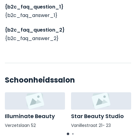
{b2c_faq_question_1}
{b2c_faq_answer_1}
{b2c_faq_question_2}
{b2c_faq_answer_2}
Schoonheidssalon
Illuminate Beauty
Star Beauty Studio
Verzetslaan 52
Vanillestraat 21- 23