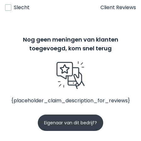
Slecht
Client Reviews
Nog geen meningen van klanten
toegevoegd, kom snel terug
{placeholder_claim_description_for_reviews}
Eigenaar van dit bedrijf?