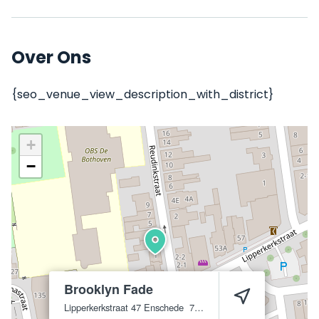
Over Ons
{seo_venue_view_description_with_district}
+
−
Brooklyn Fade
Lipperkerkstraat 47
Enschede
7511 CT