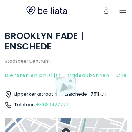
BROOKLYN FADE |
ENSCHEDE
Stadsdeel Centrum
Diensten en prijslijst
Cadeaubonnen
Clien
Lipperkerkstraat 47
Enschede
7511 CT
Telefoon
+31639427777