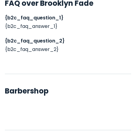
FAQ over Brooklyn Fade
{b2c_faq_question_1}
{b2c_faq_answer_1}
{b2c_faq_question_2}
{b2c_faq_answer_2}
Barbershop