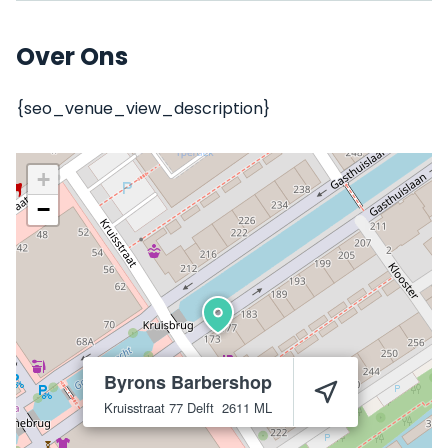
Over Ons
{seo_venue_view_description}
+
−
Byrons Barbershop
Kruisstraat 77
Delft
2611 ML