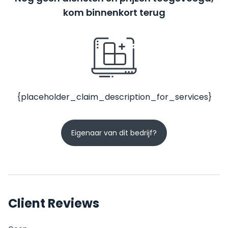
kom binnenkort terug
{placeholder_claim_description_for_services}
Eigenaar van dit bedrijf?
Client Reviews