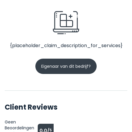
{placeholder_claim_description_for_services}
Eigenaar van dit bedrijf?
Client Reviews
Geen
Beoordelingen
0.0/
5