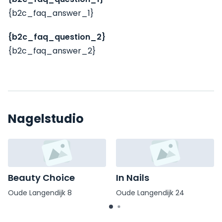
{b2c_faq_answer_1}
{b2c_faq_question_2}
{b2c_faq_answer_2}
Nagelstudio
Beauty Choice
In Nails
Oude Langendijk 8
Oude Langendijk 24