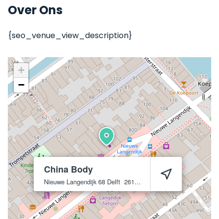
Over Ons
{seo_venue_view_description}
+
−
China Body
Nieuwe Langendijk 68
Delft
2611 VL