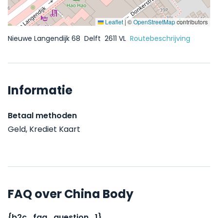
Leaflet
|
©
OpenStreetMap
contributors
Nieuwe Langendijk 68
Delft
2611 VL
Routebeschrijving
Informatie
Betaal methoden
Geld, Krediet Kaart
FAQ over China Body
{b2c_faq_question_1}