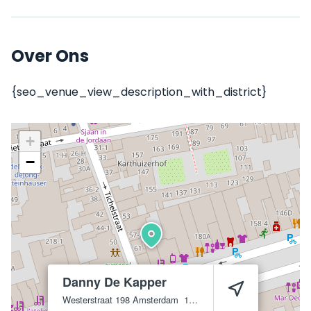
Over Ons
{seo_venue_view_description_with_district}
+
−
Danny De Kapper
Westerstraat 198
Amsterdam
1015 MR