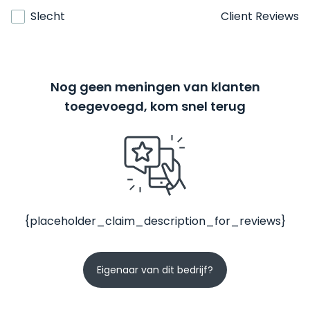
Slecht
Client Reviews
Nog geen meningen van klanten
toegevoegd, kom snel terug
{placeholder_claim_description_for_reviews}
Eigenaar van dit bedrijf?