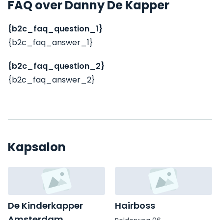
FAQ over Danny De Kapper
{b2c_faq_question_1}
{b2c_faq_answer_1}
{b2c_faq_question_2}
{b2c_faq_answer_2}
Kapsalon
De Kinderkapper
Hairboss
Amsterdam