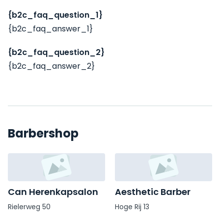
{b2c_faq_question_1}
{b2c_faq_answer_1}
{b2c_faq_question_2}
{b2c_faq_answer_2}
Barbershop
Can Herenkapsalon
Aesthetic Barber
Rielerweg 50
Hoge Rij 13