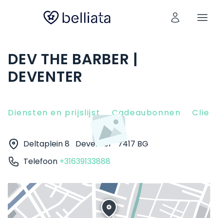
DEV THE BARBER |
DEVENTER
Diensten en prijslijst
Cadeaubonnen
Clien
Deltaplein 8
Deventer
7417 BG
Telefoon
+31639133888