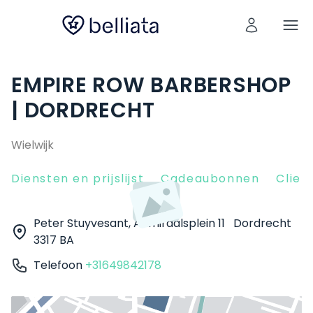
EMPIRE ROW BARBERSHOP
| DORDRECHT
Wielwijk
Diensten en prijslijst
Cadeaubonnen
Clien
Peter Stuyvesant, Admiraalsplein 11
Dordrecht
3317 BA
Telefoon
+31649842178