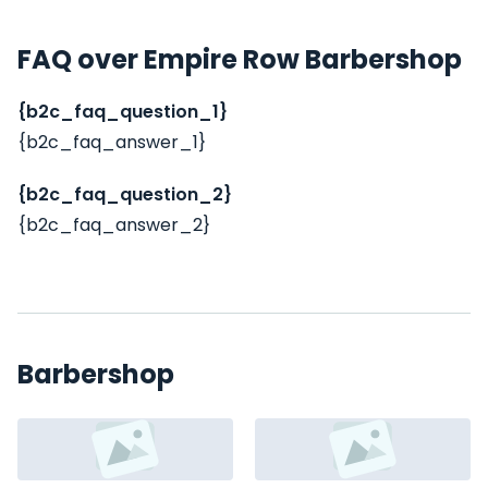
FAQ over Empire Row Barbershop
{b2c_faq_question_1}
{b2c_faq_answer_1}
{b2c_faq_question_2}
{b2c_faq_answer_2}
Barbershop