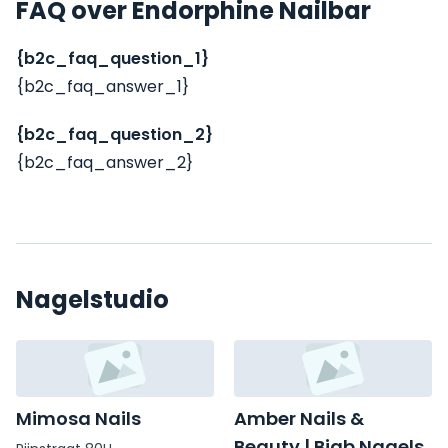
FAQ over Endorphine Nailbar
{b2c_faq_question_1}
{b2c_faq_answer_1}
{b2c_faq_question_2}
{b2c_faq_answer_2}
Nagelstudio
Mimosa Nails
Amber Nails &
Beauty | Biab Nagels