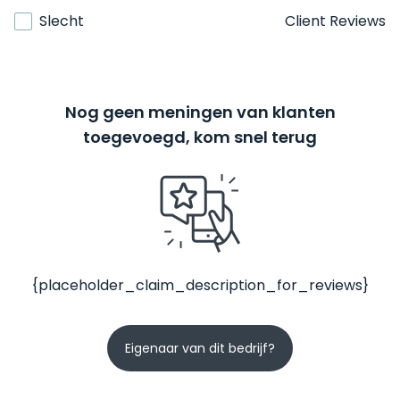
Slecht
Client Reviews
Nog geen meningen van klanten
toegevoegd, kom snel terug
{placeholder_claim_description_for_reviews}
Eigenaar van dit bedrijf?