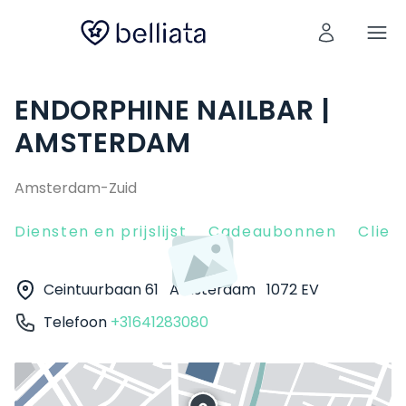
ENDORPHINE NAILBAR |
AMSTERDAM
Amsterdam-Zuid
Diensten en prijslijst
Cadeaubonnen
Clien
Ceintuurbaan 61
Amsterdam
1072 EV
Telefoon
+31641283080