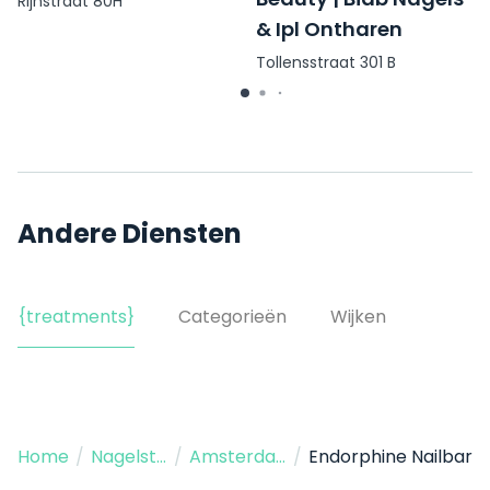
Rijnstraat 80H
& Ipl Ontharen
Tollensstraat 301 B
Andere Diensten
{treatments}
Categorieën
Wijken
Home
/
Nagelstudio
/
Amsterdam
/
Endorphine Nailbar