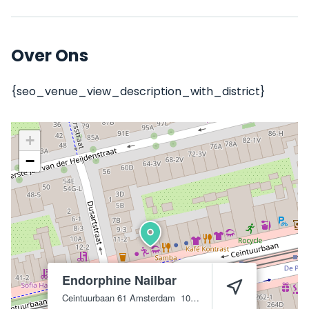
Over Ons
{seo_venue_view_description_with_district}
+
−
Endorphine Nailbar
Ceintuurbaan 61
Amsterdam
1072 EV