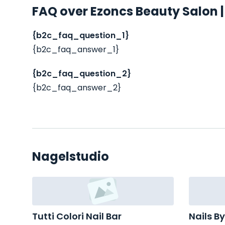
FAQ over Ezoncs Beauty Salon |
{b2c_faq_question_1}
{b2c_faq_answer_1}
{b2c_faq_question_2}
{b2c_faq_answer_2}
Nagelstudio
Tutti Colori Nail Bar
Nails B