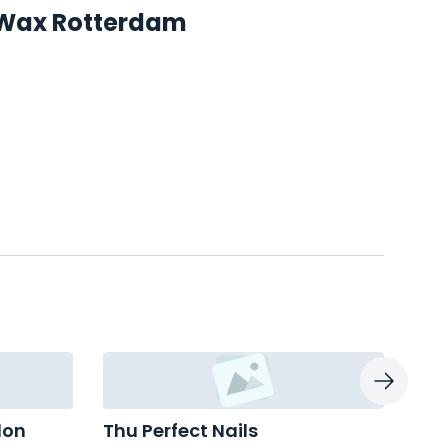
n Wax Rotterdam
lon
Thu Perfect Nails
Car