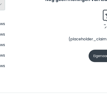
ews
ews
{placeholder_claim
ews
ews
Eigenaar
ews