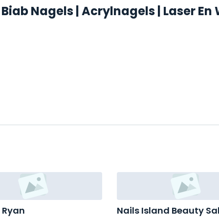
 Biab Nagels | Acrylnagels | Laser E
y Ryan
Nails Island Beauty Sa