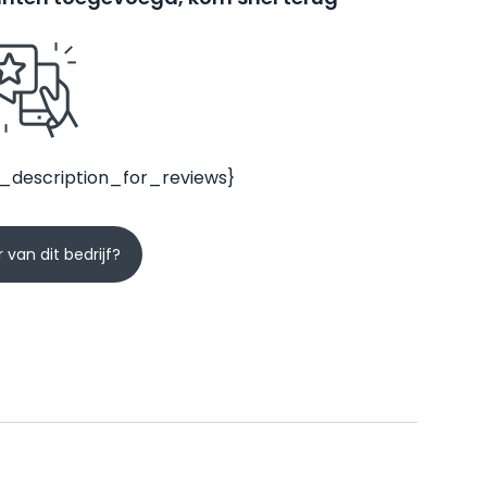
_description_for_reviews}
 van dit bedrijf?