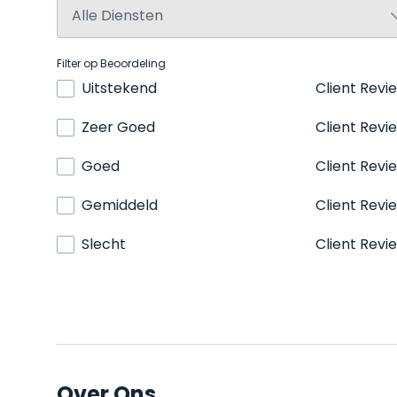
Filter op Beoordeling
Uitstekend
Client Revi
Zeer Goed
Client Revi
Goed
Client Revi
Gemiddeld
Client Revi
Slecht
Client Revi
Over Ons