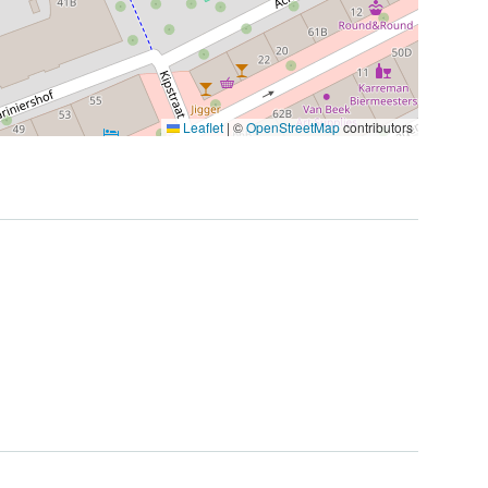
Leaflet
|
©
OpenStreetMap
contributors