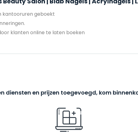
 Beauty Salon | Biab Nagels | Acrylnagels 
en kantooruren geboekt
nneringen.
door klanten online te laten boeken
n diensten en prijzen toegevoegd, kom binnenko