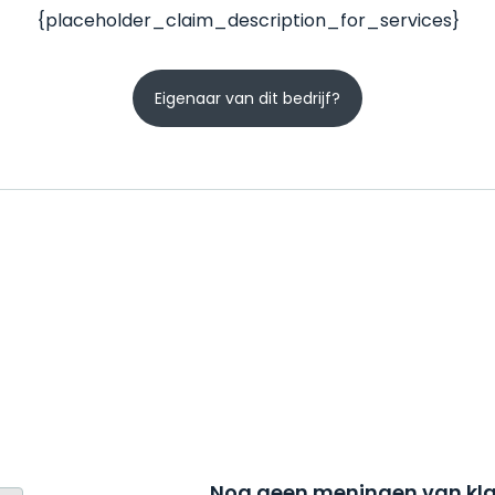
{placeholder_claim_description_for_services}
Eigenaar van dit bedrijf?
Nog geen meningen van kla