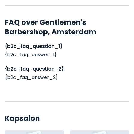
FAQ over Gentlemen's
Barbershop, Amsterdam
{b2c_faq_question_1}
{b2c_faq_answer_1}
{b2c_faq_question_2}
{b2c_faq_answer_2}
Kapsalon