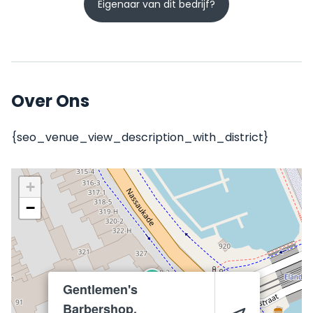
Eigenaar van dit bedrijf?
Over Ons
{seo_venue_view_description_with_district}
+
−
Gentlemen's
Barbershop,