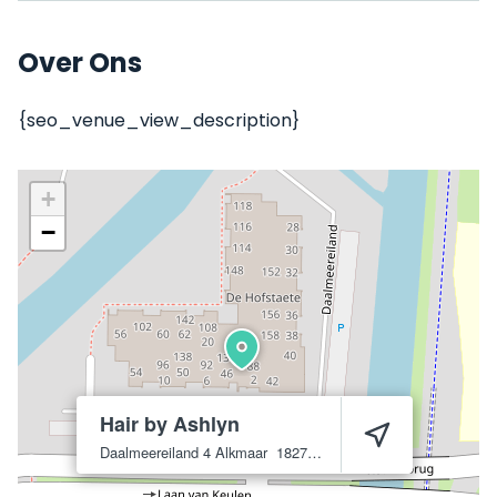
Over Ons
{seo_venue_view_description}
+
−
Hair by Ashlyn
Daalmeereiland 4
Alkmaar
1827 KX