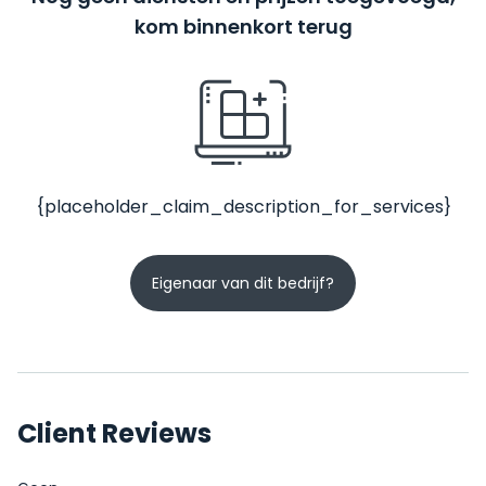
kom binnenkort terug
{placeholder_claim_description_for_services}
Eigenaar van dit bedrijf?
Client Reviews