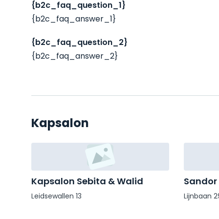
{b2c_faq_question_1}
{b2c_faq_answer_1}
{b2c_faq_question_2}
{b2c_faq_answer_2}
Kapsalon
Kapsalon Sebita & Walid
Sandor
Leidsewallen 13
Lijnbaan 2