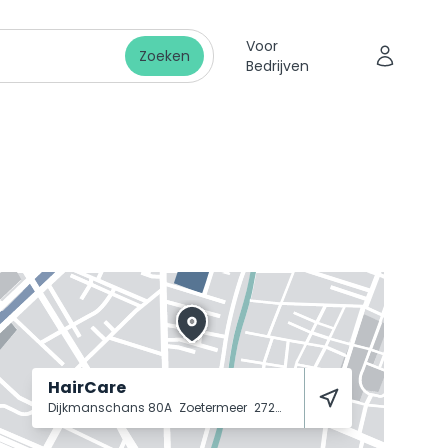
Voor
Zoeken
Bedrijven
HairCare
Dijkmanschans 80A
Zoetermeer
2728 GK