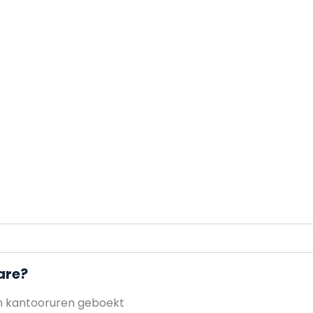
are?
en kantooruren geboekt