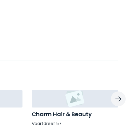
Charm Hair & Beauty
Kap
Vaartdreef 57
Schi