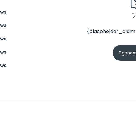
ews
ews
{placeholder_claim
ews
ews
Eigenaar
ews