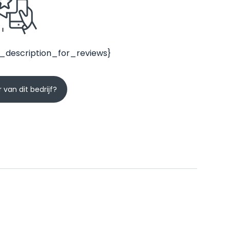
_description_for_reviews}
 van dit bedrijf?