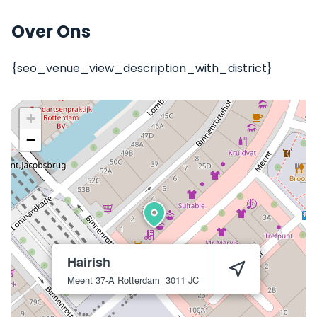
Over Ons
{seo_venue_view_description_with_district}
+
−
Hairish
Meent 37-A
Rotterdam
3011 JC