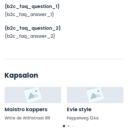
{b2c_faq_question_1}
{b2c_faq_answer_1}
{b2c_faq_question_2}
{b2c_faq_answer_2}
Kapsalon
Maistro kappers
Evie style
Witte de Withstraat 86
Peppelweg 124a