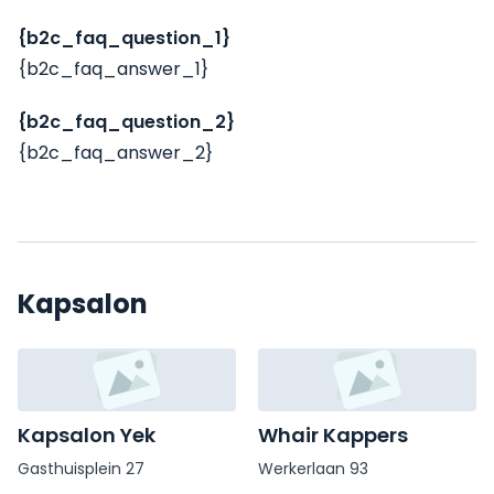
{b2c_faq_question_1}
{b2c_faq_answer_1}
{b2c_faq_question_2}
{b2c_faq_answer_2}
Kapsalon
Kapsalon Yek
Whair Kappers
Gasthuisplein 27
Werkerlaan 93