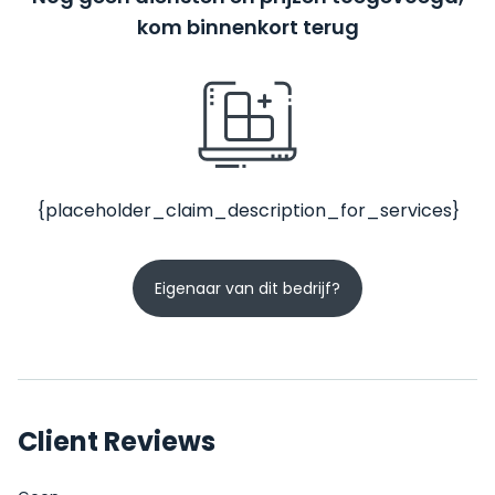
kom binnenkort terug
{placeholder_claim_description_for_services}
Eigenaar van dit bedrijf?
Client Reviews