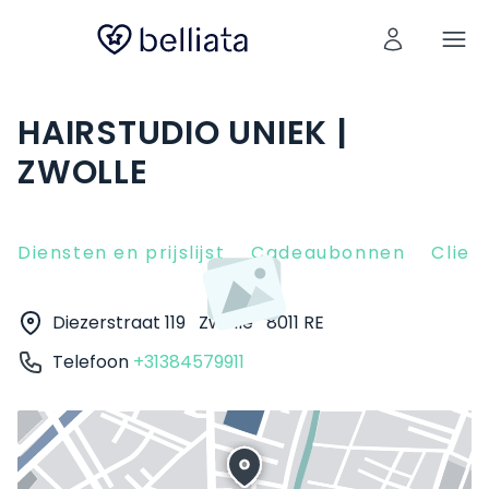
HAIRSTUDIO UNIEK |
ZWOLLE
Diensten en prijslijst
Cadeaubonnen
Clien
Diezerstraat 119
Zwolle
8011 RE
Telefoon
+31384579911