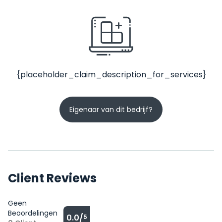
{placeholder_claim_description_for_services}
Eigenaar van dit bedrijf?
Client Reviews
Geen
Beoordelingen
0.0/
5