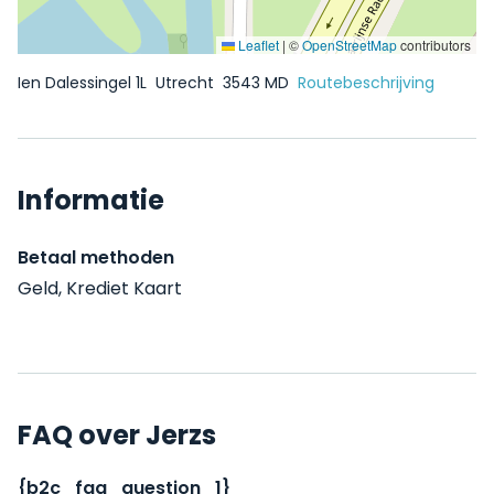
Leaflet
|
©
OpenStreetMap
contributors
Ien Dalessingel 1L
Utrecht
3543 MD
Routebeschrijving
Informatie
Betaal methoden
Geld, Krediet Kaart
FAQ over Jerzs
{b2c_faq_question_1}