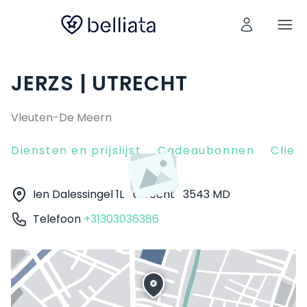
JERZS | UTRECHT
Vleuten-De Meern
Diensten en prijslijst
Cadeaubonnen
Clien
Ien Dalessingel 1L
Utrecht
3543 MD
Telefoon
+31303036386