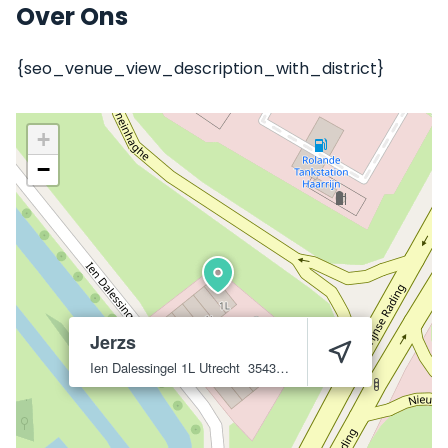
Over Ons
{seo_venue_view_description_with_district}
+
−
Jerzs
Ien Dalessingel 1L
Utrecht
3543 MD