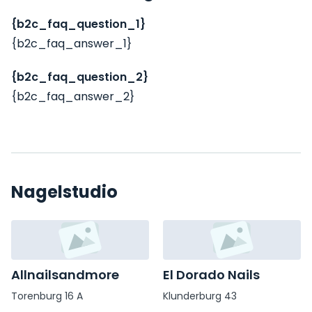
{b2c_faq_question_1}
{b2c_faq_answer_1}
{b2c_faq_question_2}
{b2c_faq_answer_2}
Nagelstudio
Allnailsandmore
El Dorado Nails
Torenburg 16 A
Klunderburg 43