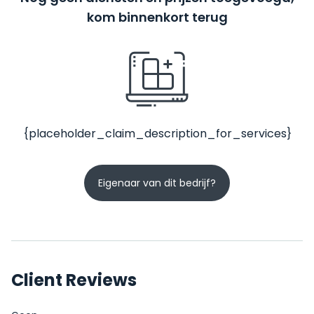
kom binnenkort terug
{placeholder_claim_description_for_services}
Eigenaar van dit bedrijf?
Client Reviews