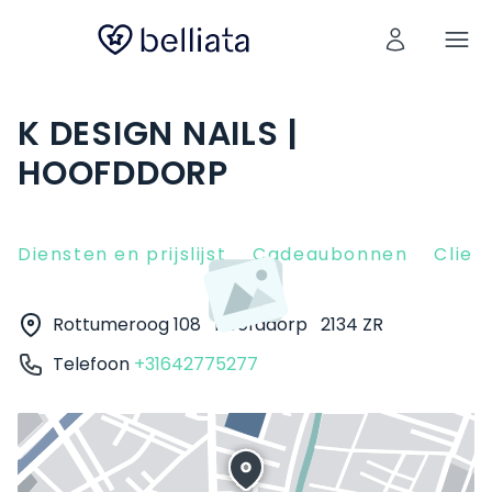
K DESIGN NAILS |
HOOFDDORP
Diensten en prijslijst
Cadeaubonnen
Clien
Rottumeroog 108
Hoofddorp
2134 ZR
Telefoon
+31642775277