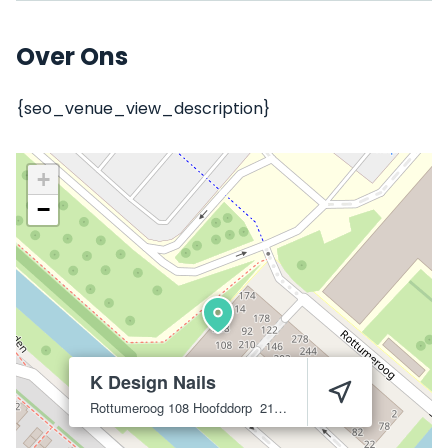
Over Ons
{seo_venue_view_description}
+
−
K Design Nails
Rottumeroog 108
Hoofddorp
2134 ZR