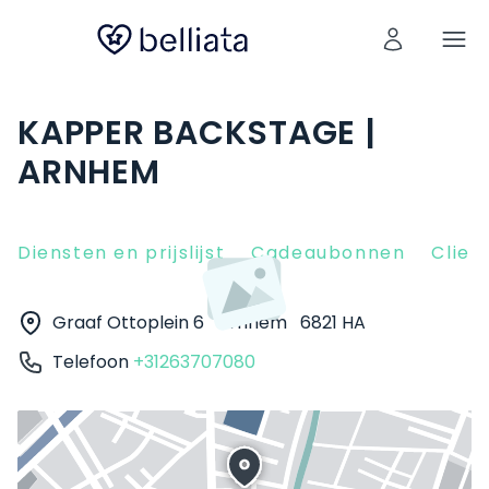
KAPPER BACKSTAGE |
ARNHEM
Diensten en prijslijst
Cadeaubonnen
Clien
Graaf Ottoplein 6
Arnhem
6821 HA
Telefoon
+31263707080