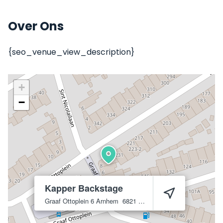
Over Ons
{seo_venue_view_description}
+
−
Kapper Backstage
Graaf Ottoplein 6
Arnhem
6821 HA