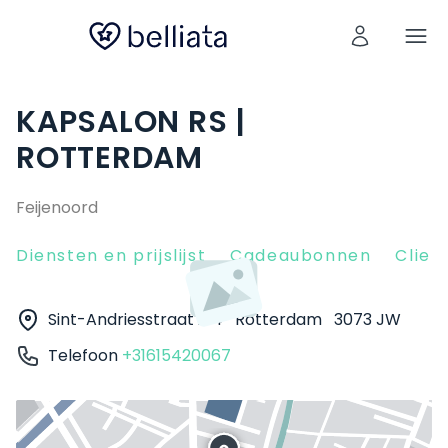
KAPSALON RS |
ROTTERDAM
Feijenoord
Diensten en prijslijst
Cadeaubonnen
Clien
Sint-Andriesstraat 214
Rotterdam
3073 JW
Telefoon
+31615420067