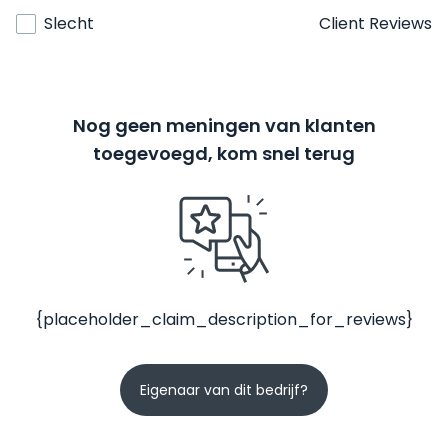
Slecht
Client Reviews
Nog geen meningen van klanten
toegevoegd, kom snel terug
{placeholder_claim_description_for_reviews}
Eigenaar van dit bedrijf?