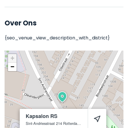
Over Ons
{seo_venue_view_description_with_district}
+
−
Kapsalon RS
Sint-Andriesstraat 214
Rotterdam
3073 JW