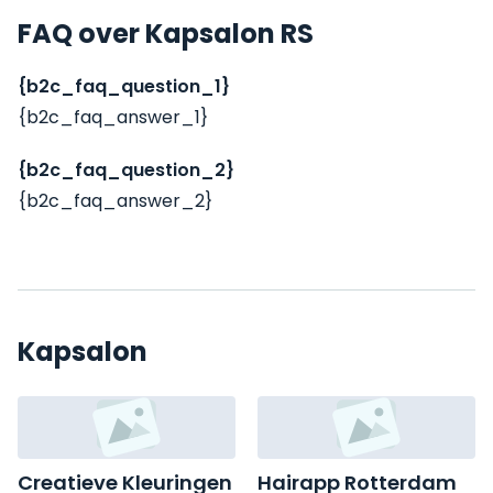
FAQ over Kapsalon RS
{b2c_faq_question_1}
{b2c_faq_answer_1}
{b2c_faq_question_2}
{b2c_faq_answer_2}
Kapsalon
Creatieve Kleuringen
Hairapp Rotterdam